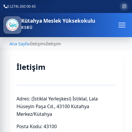
0 (274) 260 00 43
Kütahya Meslek Yüksekokulu
KSBÜ
Ana Sayfa
›
İletişim
›
İletişim
İletişim
Adres: (İstiklal Yerleşkesi) İstiklal, Lala
Hüseyin Paşa Cd., 43100 Kütahya
Merkez/Kütahya
Posta Kodu: 43100